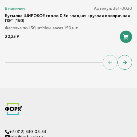
В наличии
Артикул:
351-0020
Бутылка ШИРОКОЕ горло 0,3л гладкая круглая прозрачная
ПЭТ (150)
Фасовка по
150
шт
Мин. заказ
150
шт
20,25
₽
Previous sl
Next 
+7 (812) 330-03-33
info@fork-spb.ru