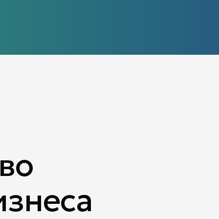
тво
изнеса