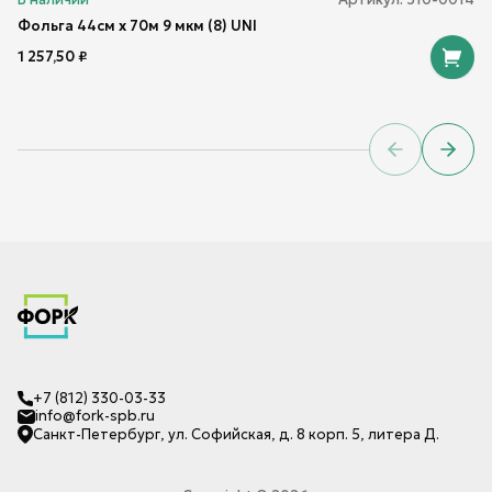
Фольга 44см х 70м 9 мкм (8) UNI
1 257,50
₽
Previous sl
Next 
+7 (812) 330-03-33
info@fork-spb.ru
Санкт-Петербург, ул. Софийская, д. 8 корп. 5, литера Д.