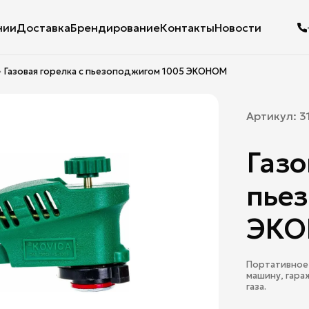
нии
Доставка
Брендирование
Контакты
Новости
Газовая горелка с пьезоподжигом 1005 ЭКОНОМ
Артикул:
3
Газо
пье
ЭК
Портативное 
машину, гара
газа.