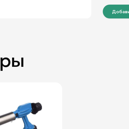
Добави
ары