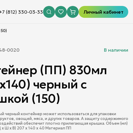
+7 (812) 330-03-33
Личный кабинет
150)
48-0020
В наличии
ейнер (ПП) 830мл
х140) черный с
кой (150)
й черный контейнер может использоваться для упаковки
руктов, овощей, мяса, и других товаров. А защиту содержимого
оздействий обеспечит плотно прилегающая крышка. Объем (мл)
 х Ш х В) 207 x 140 x 40 Материал ПП