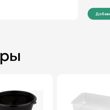
Добави
ары