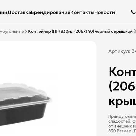
нии
Доставка
Брендирование
Контакты
Новости
ямоугольные
Контейнер (ПП) 830мл (206х140) черный с крышкой (
Артикул:
3
Конт
(206
крыш
Прямоугольны
сладостей, ф
от внешних в
830 Размер (Д