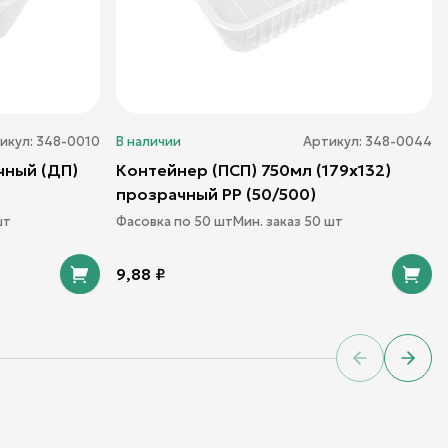
икул:
348-0010
В наличии
Артикул:
348-0044
чный (ДП)
Контейнер (ПСП) 750мл (179х132)
прозрачный PP (50/500)
т
Фасовка по
50
шт
Мин. заказ
50
шт
9,88
₽
Previous sl
Next 