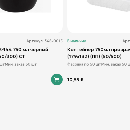
Артикул:
348-0015
В наличии
Арт
К-144 750 мл черный
Контейнер 750мл прозра
(50/300) СТ
(179х132) (ПП) (50/500)
шт
Мин. заказ
50
шт
Фасовка по
50
шт
Мин. заказ
50
ш
10,55
₽