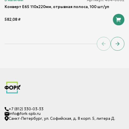
Конверт Е65 110х220мм, отрывная полоса, 100 шт/уп
582,08
₽
Previous sl
Next 
+7 (812) 330-03-33
info@fork-spb.ru
Санкт-Петербург, ул. Софийская, д. 8 корп. 5, литера Д.