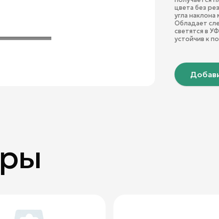
цвета без рез
угла наклона
Обладает сл
светятся в У
устойчив к п
Добави
ары