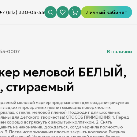
+7 (812) 330-03-33
Личный кабинет
65-0007
В наличии
кер меловой БЕЛЫЙ,
, стираемый
раемый меловой маркер предназначен для создания рисунков
а гладких и прозрачных невпитывающих поверхностях
еркалах, стекле, меловой пленке). Подходит для школьных
альны для детского творчества! СПОСОБ ПРИМЕНЕНИЯ: 1. Перед
ем хорошо встряхнуть с закрытым колпачком. 2. Снять
давить на наконечник, дождаться, когда чернила полностью
о. 3. После использования плотно закрыть колпачок. Рисунок
лотный и яркий. Чернила на водно-меловой основе белого