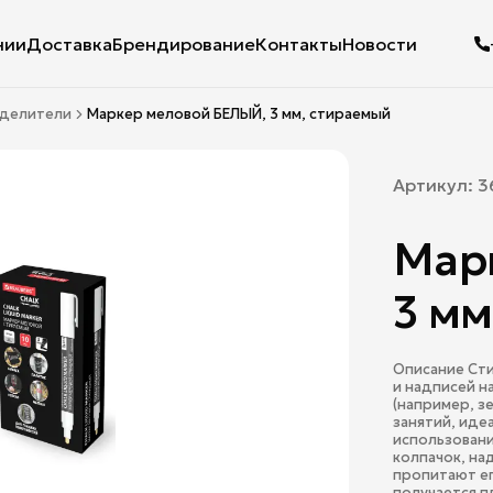
нии
Доставка
Брендирование
Контакты
Новости
ыделители
Маркер меловой БЕЛЫЙ, 3 мм, стираемый
Артикул:
3
Мар
3 мм
Описание Сти
и надписей н
(например, з
занятий, иде
использовани
колпачок, на
пропитают ег
получается п