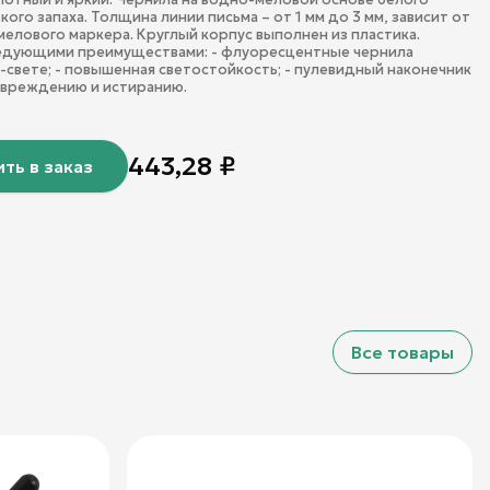
кого запаха. Толщина линии письма – от 1 мм до 3 мм, зависит от
 мелового маркера. Круглый корпус выполнен из пластика.
едующими преимуществами: - флуоресцентные чернила
Ф-свете; - повышенная светостойкость; - пулевидный наконечник
овреждению и истиранию.
443,28
₽
ть в заказ
Все товары