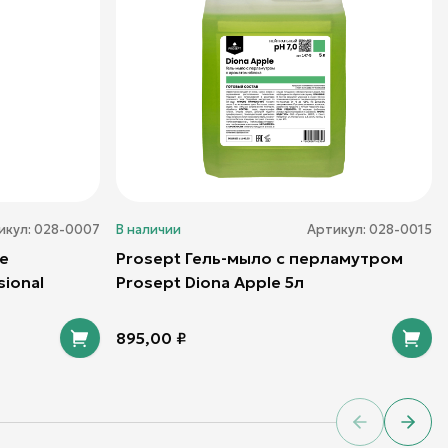
икул:
028-0007
В наличии
Артикул:
028-0015
е
Prosept Гель-мыло с перламутром
sional
Prosept Diona Apple 5л
895,00
₽
Previous sl
Next 