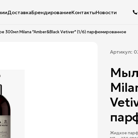
нии
Доставка
Брендирование
Контакты
Новости
 300мл Milana "Amber&Black Vetiver" (1/6) парфюмированное
Артикул:
0
Мыл
Mila
Vetiv
пар
Жидкое парфю
мл — это сре