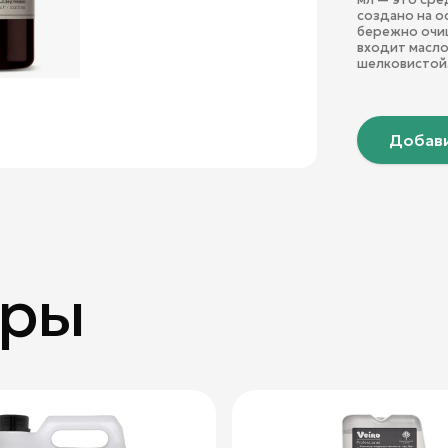
создано на о
бережно очищ
входит масло
шелковистой
Добави
ары