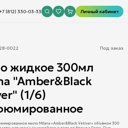
+7 (812) 330-03-33
Личный кабинет
28-0022
Под заказ
о жидкое 300мл
na "Amber&Black
er" (1/6)
фюмированное
мированное мыло Milana «Amber&Black Vetiver» объёмом 300
дство для ухода за кожей рук и тела от бренда Grass. Оно