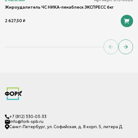
Жироудалитель ЧС НИКА-пенаблеск ЭКСПРЕСС 6кг
2 627,50
₽
Previous sl
Next 
+7 (812) 330-03-33
info@fork-spb.ru
Санкт-Петербург, ул. Софийская, д. 8 корп. 5, литера Д.