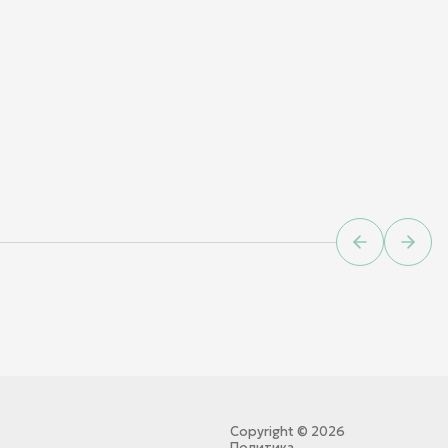
Previous sl
Next 
Copyright ©
2026
Политика