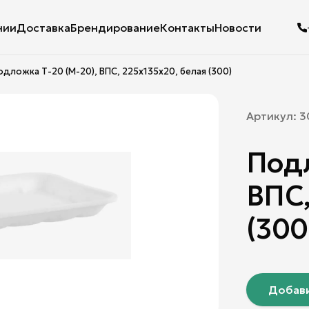
нии
Доставка
Брендирование
Контакты
Новости
одложка Т-20 (М-20), ВПС, 225х135х20, белая (300)
Артикул:
3
Подл
ВПС,
(300
Добави