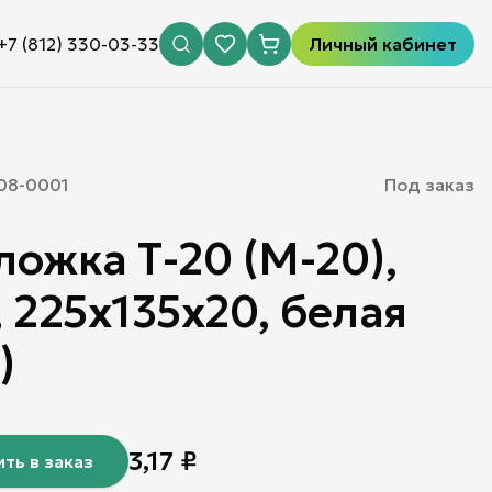
+7 (812) 330-03-33
Личный кабинет
08-0001
Под заказ
ожка Т-20 (М-20),
 225х135х20, белая
)
3,17
₽
ть в заказ