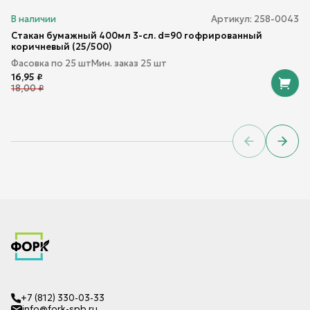
В наличии
Артикул:
258-0043
Стакан бумажный 400мл 3-сл. d=90 гофрированный
коричневый (25/500)
Фасовка по
25
шт
Мин. заказ
25
шт
16,95
₽
18,00
₽
Previous sl
Next 
+7 (812) 330-03-33
info@fork-spb.ru