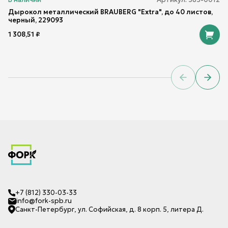
Дырокол металлический BRAUBERG "Extra", до 40 листов,
черный, 229093
1 308,51
₽
Previous sl
Next 
+7 (812) 330-03-33
info@fork-spb.ru
Санкт-Петербург, ул. Софийская, д. 8 корп. 5, литера Д.