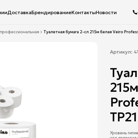
нии
Доставка
Брендирование
Контакты
Новости
я профессиональная
Туалетная бумага 2-сл 215м белая Veiro Profess
Артикул:
4
Туал
215м
Prof
TP21
Уровень гиги
это является 