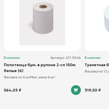
В наличии
Артикул:
417-0046
В наличии
Полотенца бум. в рулоне 2-сл 150м
Туалетная б
белые (6)
Фасовка по
12
Фасовка по
6
шт
Мин. заказ
6
шт
564,03
₽
319,50
₽