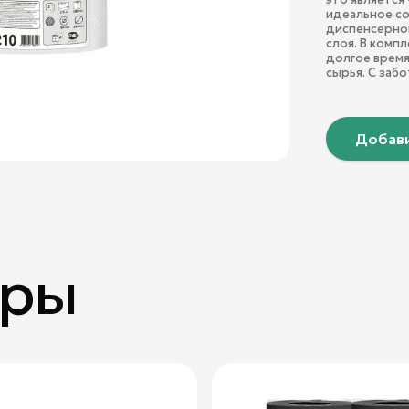
идеальное cо
диспенсерной
слоя. В компл
долгое время
сырья. С заб
Добави
ары