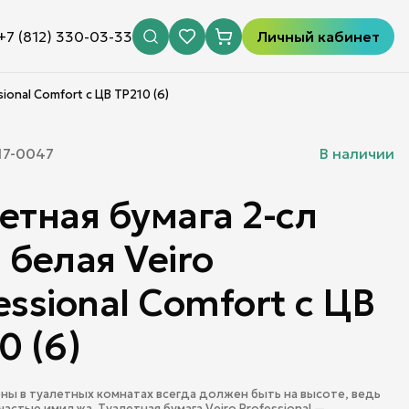
+7 (812) 330-03-33
Личный кабинет
ional Comfort с ЦВ TP210 (6)
17-0047
В наличии
етная бумага 2-сл
 белая Veiro
essional Comfort с ЦВ
0 (6)
ены в туалетных комнатах всегда должен быть на высоте, ведь
частью имиджа. Туалетная бумага Veiro Professional —