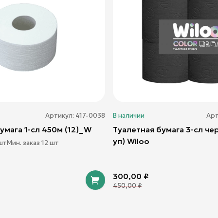
Артикул:
417-0038
В наличии
Арт
умага 1-сл 450м (12)_W
Туалетная бумага 3-сл чер
уп) Wiloo
шт
Мин. заказ
12
шт
300,00
₽
450,00
₽