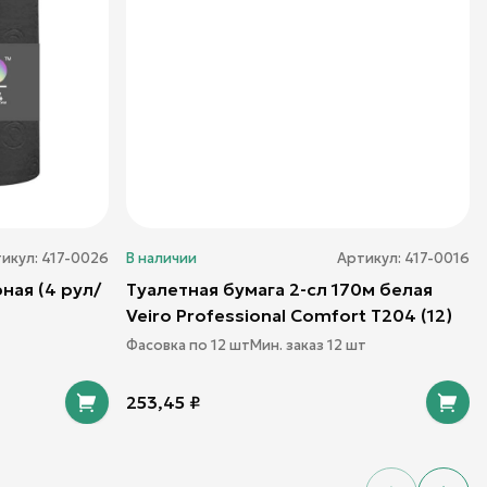
икул:
417-0026
В наличии
Артикул:
417-0016
ная (4 рул/
Туалетная бумага 2-сл 170м белая
Veiro Professional Comfort T204 (12)
Фасовка по
12
шт
Мин. заказ
12
шт
253,45
₽