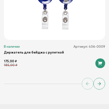
В наличии
Артикул:
406-0009
Держатель для бейджа с рулеткой
175,00
₽
185,00
₽
Previous sl
Next 