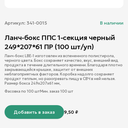
Артикул:
341-0015
В наличии
Ланч-бокс ППС 1-секция черный
249*207*61 ПР (100 шт/уп)
Ланч-бокс LBE-1 изготовлен из вспененного полистирола,
черного цвета. Бокс сохраняет качество, вкус, внешний вид
продукта в течение длительного времени. Благодаря плотно
закрывающейся крышке, защитит от внешних
неблагоприятных факторов. Коробка надолго сохраняет
продукт теплым, но разогревать пищу в СВЧ в ней нельзя.
Размер бокса 249х207х61 мм,
Фасовка по
100
шт
Мин. заказ
100
шт
Добавить в заказ
9,50
₽