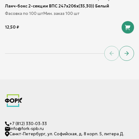
Ланч-бокс 2-секции ВПС 247х206х(35,30)) Белый
Фасовка по
100
шт
Мин. заказ
100
шт
12,50
₽
Previous sl
Next 
+7 (812) 330-03-33
info@fork-spb.ru
Санкт-Петербург, ул. Софийская, д. 8 корп. 5, литера Д.