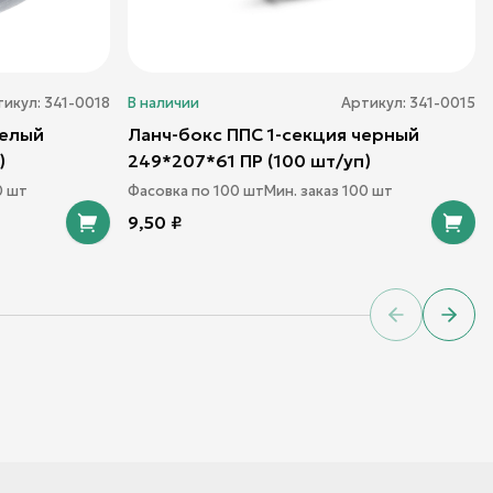
тикул:
341-0018
В наличии
Артикул:
341-0015
белый
Ланч-бокс ППС 1-секция черный
)
249*207*61 ПР (100 шт/уп)
0
шт
Фасовка по
100
шт
Мин. заказ
100
шт
9,50
₽
Previous sl
Next 