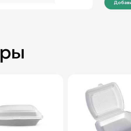
Добави
ары