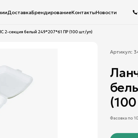
нии
Доставка
Брендирование
Контакты
Новости
С 2-секция белый 249*207*61 ПР (100 шт/уп)
Артикул:
3
Ланч
белы
(100
Фасовка по
1