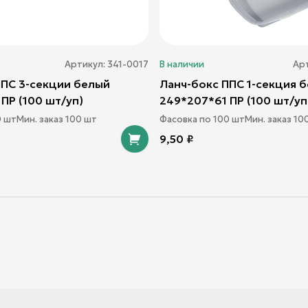
Артикул:
341-0017
В наличии
Ар
ППС 3-секции белый
Ланч-бокс ППС 1-секция 
ПР (100 шт/уп)
249*207*61 ПР (100 шт/уп
0
шт
Мин. заказ
100
шт
Фасовка по
100
шт
Мин. заказ
10
9,50
₽