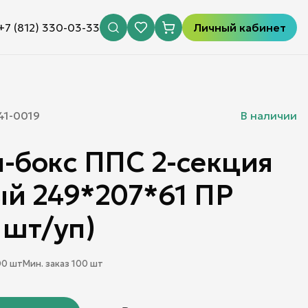
+7 (812) 330-03-33
Личный кабинет
41-0019
В наличии
-бокс ППС 2-секция
й 249*207*61 ПР
 шт/уп)
00
шт
Мин. заказ
100
шт