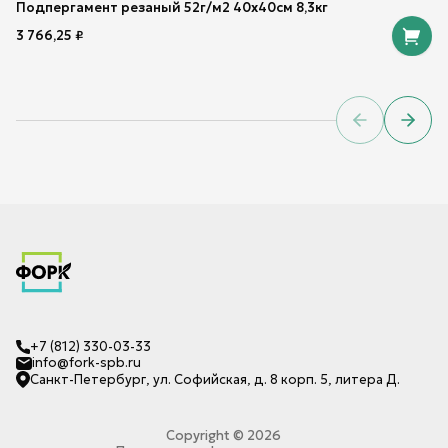
Подпергамент резаный 52г/м2 40х40см 8,3кг
3 766,25
₽
Previous sl
Next 
+7 (812) 330-03-33
info@fork-spb.ru
Санкт-Петербург, ул. Софийская, д. 8 корп. 5, литера Д.
Copyright ©
2026