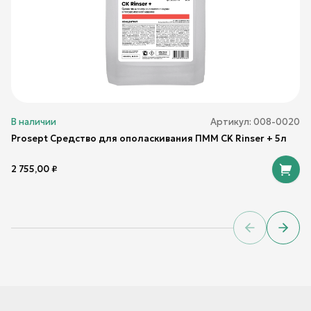
В наличии
Артикул:
008-0020
Prosept Средство для ополаскивания ПММ CK Rinser + 5л
2 755,00
₽
Previous sl
Next 