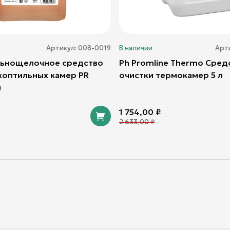
Артикул:
008-0019
В наличии
Арт
льнощелочное средство
Ph Promline Thermo Сред
 коптильных камер PR
очистки термокамер 5 л
л
1 754,00
₽
2 633,00
₽