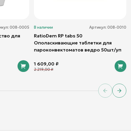
икул:
008-0005
В наличии
Артикул:
008-0010
ство для
RatioDem RP tabs 50
Ополаскивающие таблетки для
пароконвектоматов ведро 50шт/уп
1 609,00
₽
2 219,00
₽
Previous sl
Next 