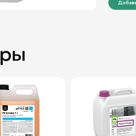
Добави
ары