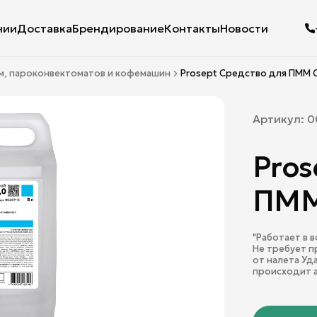
нии
Доставка
Брендирование
Контакты
Новости
м, пароконвектоматов и кофемашин
Prosept Средство для ПММ C
Артикул:
0
Pros
ПММ
"Работает в
Не требует 
от налета Уд
происходит а