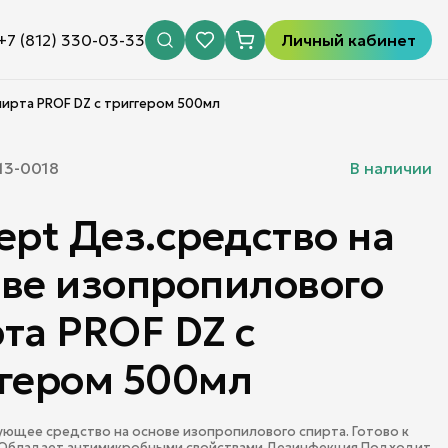
+7 (812) 330-03-33
Личный кабинет
пирта PROF DZ с триггером 500мл
13-0018
В наличии
ept Дез.средство на
ве изопропилового
та PROF DZ с
ггером 500мл
щее средство на основе изопропилового спирта. Готово к
Обладает антимикробными свойствами Дезинфекция Подходит