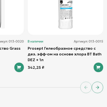
икул:
013-0020
В наличии
Артикул:
013-0015
тво Grass
Prosept Гелеобразное средство с
дез. эфф-ом на основе хлора BT Bath
DEZ + 1л
342,25
₽
Previous sl
Next 