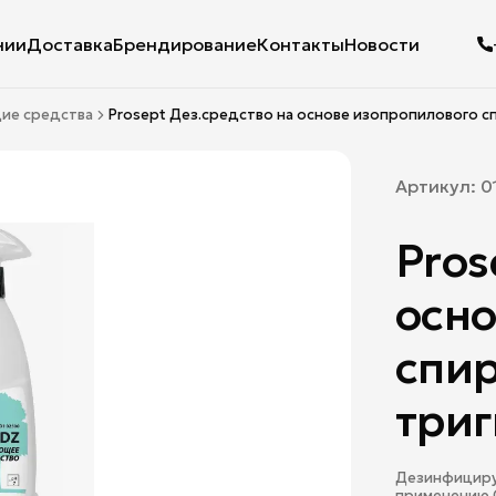
нии
Доставка
Брендирование
Контакты
Новости
ие средства
Prosept Дез.средство на основе изопропилового с
Артикул:
0
Pros
осно
спир
три
Дезинфицирую
применению 