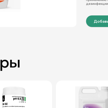
дезинфекции 
Добави
ары