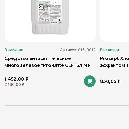
В наличии
Артикул:
013-0012
В наличии
Средство антисептическое
Prosept Хло
многоцелевое "Pro-Brite CLF" 5л М+
эффектом T
1 452,00
₽
830,65
₽
2 160,00
₽