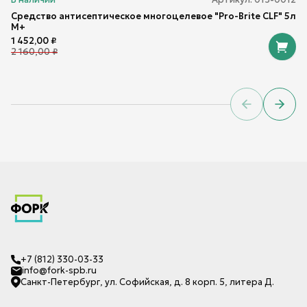
Средство антисептическое многоцелевое "Pro-Brite CLF" 5л
М+
1 452,00
₽
2 160,00
₽
Previous sl
Next 
+7 (812) 330-03-33
info@fork-spb.ru
Санкт-Петербург, ул. Софийская, д. 8 корп. 5, литера Д.