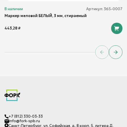
В наличии
Артикул:
365-0007
Маркер меловой БЕЛЫЙ, 3 мм, стираемый
443,28
₽
Previous sl
Next 
+7 (812) 330-03-33
info@fork-spb.ru
Санкт-Петербург, ул. Софийская, д. 8 корп. 5, литера Д.