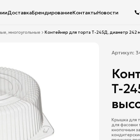
нии
Доставка
Брендирование
Контакты
Новости
лые, многоугольные
Контейнер для торта Т-245Д, диаметр 242 мм
Артикул:
3
Конт
Т-24
высо
Крышка для т
для фасовки 
кнопочным за
кондитерские
прочного про