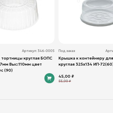
Артикул:
346-0005
Под заказ
Арт
 тортницы круглая БОПС
Крышка к контейнеру для
17мм Выс:110мм цвет
круглая 325х134 ИП-72(60
с (90)
45,00
₽
55,00
₽