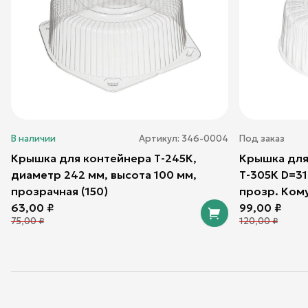
В наличии
Артикул:
346-0004
Под заказ
Крышка для контейнера Т-245К,
Крышка для
диаметр 242 мм, высота 100 мм,
Т-305К D=3
прозрачная (150)
прозр. Кому
63,00
₽
99,00
₽
75,00
₽
120,00
₽