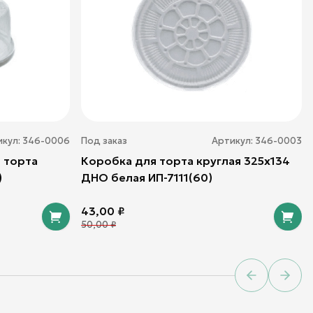
икул:
346-0006
Под заказ
Артикул:
346-0003
 торта
Коробка для торта круглая 325х134
)
ДНО белая ИП-7111(60)
43,00
₽
50,00
₽
Previous sl
Next 