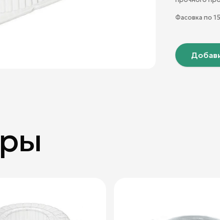
Фасовка по
1
Добави
ары