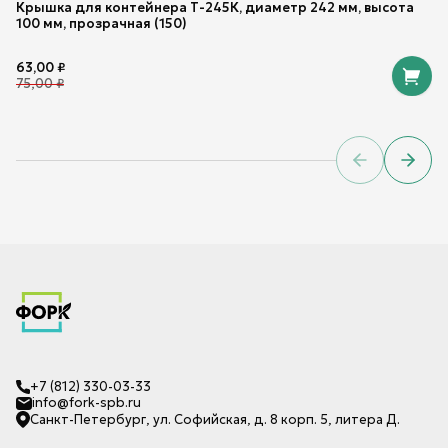
Крышка для контейнера Т-245К, диаметр 242 мм, высота
100 мм, прозрачная (150)
63,00
₽
75,00
₽
Previous sl
Next 
+7 (812) 330-03-33
info@fork-spb.ru
Санкт-Петербург, ул. Софийская, д. 8 корп. 5, литера Д.