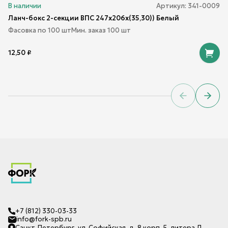
В наличии
Артикул:
341-0009
Ланч-бокс 2-секции ВПС 247х206х(35,30)) Белый
Фасовка по
100
шт
Мин. заказ
100
шт
12,50
₽
Previous sl
Next 
+7 (812) 330-03-33
info@fork-spb.ru
Санкт-Петербург, ул. Софийская, д. 8 корп. 5, литера Д.