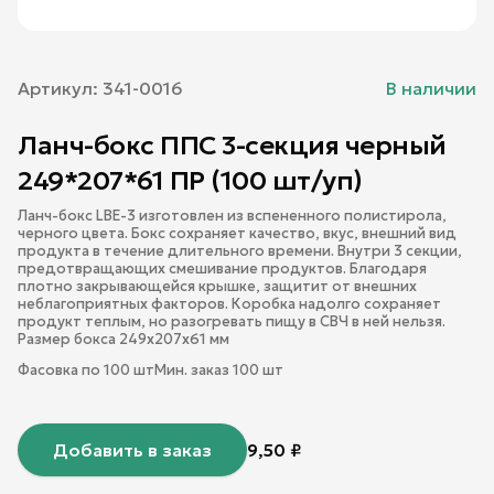
Артикул:
341-0016
В наличии
Ланч-бокс ППС 3-секция черный
249*207*61 ПР (100 шт/уп)
Ланч-бокс LBE-3 изготовлен из вспененного полистирола,
черного цвета. Бокс сохраняет качество, вкус, внешний вид
продукта в течение длительного времени. Внутри 3 секции,
предотвращающих смешивание продуктов. Благодаря
плотно закрывающейся крышке, защитит от внешних
неблагоприятных факторов. Коробка надолго сохраняет
продукт теплым, но разогревать пищу в СВЧ в ней нельзя.
Размер бокса 249х207х61 мм
Фасовка по
100
шт
Мин. заказ
100
шт
Добавить в заказ
9,50
₽