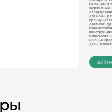
на пищевых п
загрязнений,
оборудования
для мойки ра
преимущества
достигать уд
износостойк
конструкции:
использовани
моющих сред
дезинфекции
Добави
ары