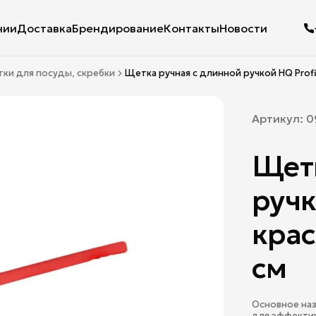
нии
Доставка
Брендирование
Контакты
Новости
ки для посуды, скребки
Щетка ручная с длинной ручкой HQ Profil
Артикул:
0
Щетк
ручк
крас
см
Основное наз
для эффектив