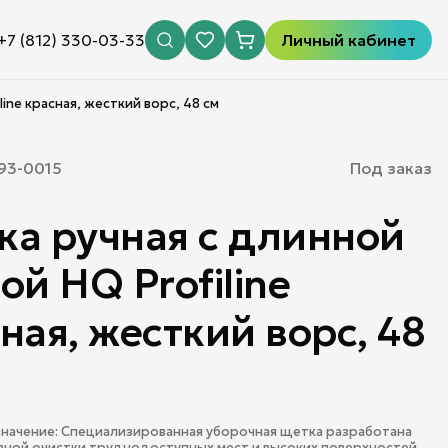
+7 (812) 330-03-33
Личный кабинет
ine красная, жесткий ворс, 48 см
93-0015
Под заказ
а ручная с длинной
ой HQ Profiline
ная, жесткий ворс, 48
начение: Специализированная уборочная щетка разработана
ной очистки труднодоступных мест и высоких поверхностей