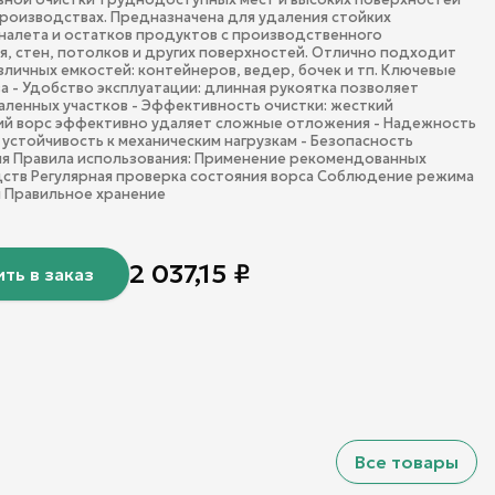
роизводствах. Предназначена для удаления стойких
 налета и остатков продуктов с производственного
, стен, потолков и других поверхностей. Отлично подходит
зличных емкостей: контейнеров, ведер, бочек и тп. Ключевые
 - Удобство эксплуатации: длинная рукоятка позволяет
аленных участков - Эффективность очистки: жесткий
ий ворс эффективно удаляет сложные отложения - Надежность
 устойчивость к механическим нагрузкам - Безопасность
я Правила использования: Применение рекомендованных
ств Регулярная проверка состояния ворса Соблюдение режима
 Правильное хранение
2 037,15
₽
ть в заказ
Все товары