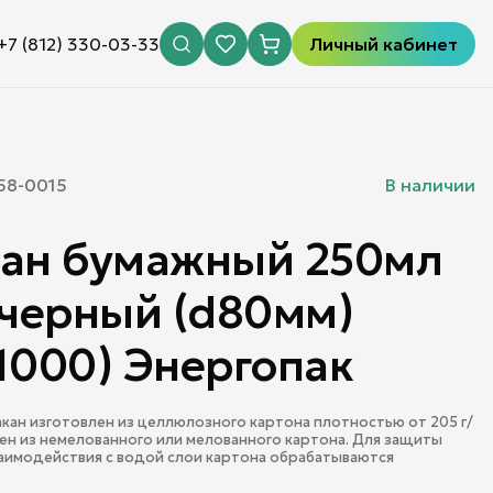
+7 (812) 330-03-33
Личный кабинет
58-0015
В наличии
кан бумажный 250мл
 черный (d80мм)
1000) Энергопак
кан изготовлен из целлюлозного картона плотностью от 205 г/
ен из немелованного или мелованного картона. Для защиты
заимодействия с водой слои картона обрабатываются