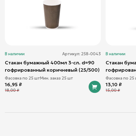
В наличии
Артикул:
258-0043
В наличии
Стакан бумажный 400мл 3-сл. d=90
Стакан бум
гофрированный коричневый (25/500)
гофрирован
Фасовка по
25
шт
Мин. заказ
25
шт
Фасовка по
25
16,95
₽
13,10
₽
18,00
₽
15,00
₽