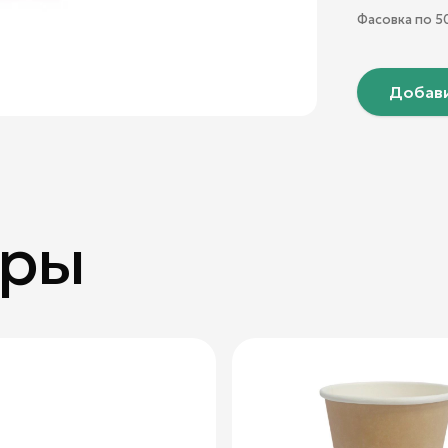
Фасовка по
5
Добави
ары