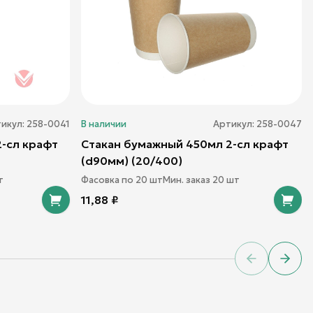
икул:
258-0041
В наличии
Артикул:
258-0047
-сл крафт
Стакан бумажный 450мл 2-сл крафт
(d90мм) (20/400)
т
Фасовка по
20
шт
Мин. заказ
20
шт
11,88
₽
Previous sl
Next 