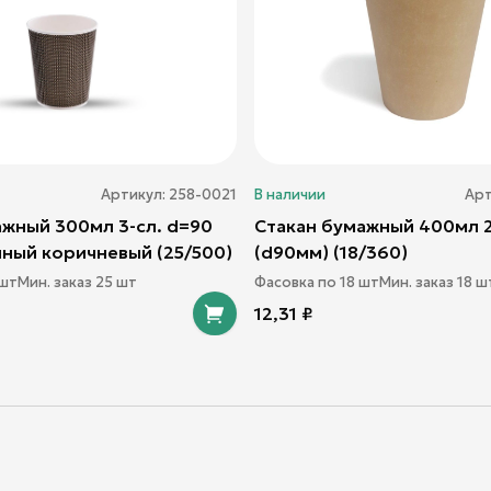
Артикул:
258-0021
В наличии
Арт
ажный 300мл 3-сл. d=90
Стакан бумажный 400мл 2
ный коричневый (25/500)
(d90мм) (18/360)
шт
Мин. заказ
25
шт
Фасовка по
18
шт
Мин. заказ
18
ш
12,31
₽