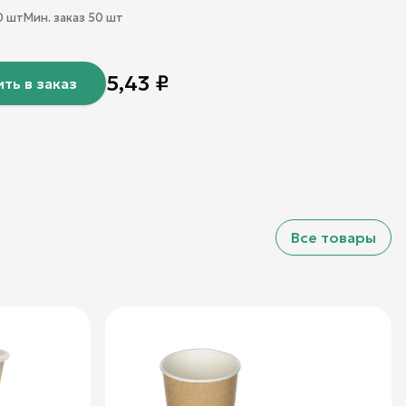
0
шт
Мин. заказ
50
шт
5,43
₽
ть в заказ
Все товары