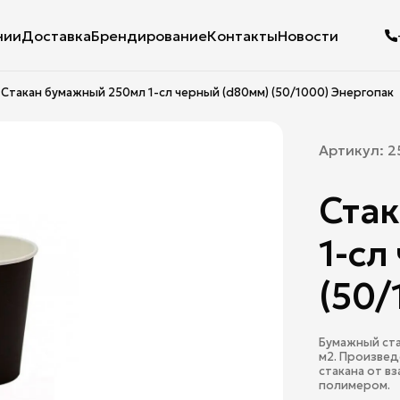
нии
Доставка
Брендирование
Контакты
Новости
Стакан бумажный 250мл 1-сл черный (d80мм) (50/1000) Энергопак
Артикул:
2
Ста
1-сл
(50/
Бумажный ста
м2. Произвед
стакана от в
полимером.