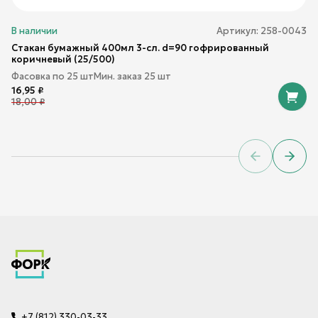
В наличии
Артикул:
258-0043
Стакан бумажный 400мл 3-сл. d=90 гофрированный
коричневый (25/500)
Фасовка по
25
шт
Мин. заказ
25
шт
16,95
₽
18,00
₽
Previous sl
Next 
+7 (812) 330-03-33