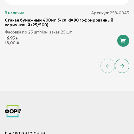
В наличии
Артикул:
258-0043
Стакан бумажный 400мл 3-сл. d=90 гофрированный
коричневый (25/500)
Фасовка по
25
шт
Мин. заказ
25
шт
16,95
₽
18,00
₽
Previous sl
Next 
+7 (812) 330-03-33