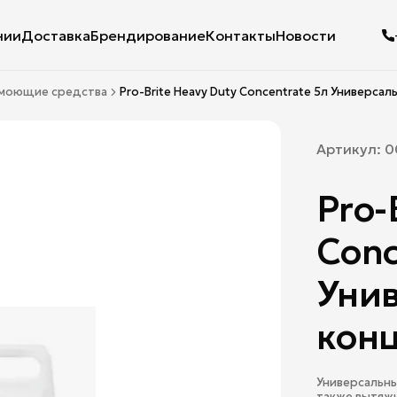
нии
Доставка
Брендирование
Контакты
Новости
 моющие средства
Pro-Brite Heavy Duty Concentrate 5л Универса
Артикул:
0
Pro-
Conc
Уни
конц
Универсальны
также вытяжн