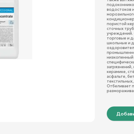
подоконников
водостоков и
морозильного
кондиционеро
пористой кер
сточных труб
учреждений. 
торговые и д
школьные и д
оздоровитель
промышленнос
низкопенный 
специфически
загрязнений, 
керамике, стё
асфальте, бе
текстильных,
Отбеливает п
размораживан
Добави