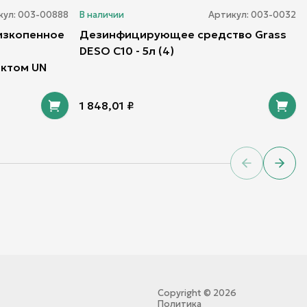
кул:
003-00888
В наличии
Артикул:
003-0032
низкопенное
Дезинфицирующее средство Grass
DESO C10 - 5л (4)
ктом UN
1 848,01
₽
Previous sl
Next 
Copyright ©
2026
Политика