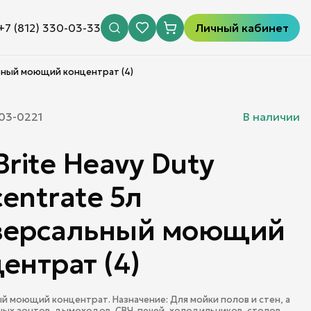
+7 (812) 330-03-33
Личный кабинет
льный моющий концентрат (4)
03-0221
В наличии
Brite Heavy Duty
entrate 5л
версальный моющий
ентрат (4)
й моющий концентрат. Назначение: Для мойки полов и стен, а
ых зонтов, дымоходов, СВЧ-печей, холодильников, столов,