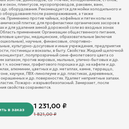
 и окон, плинтусов, мусоропроводов, раковин, ванн,
 др. оборудования. Рекомендуется для мойки холодильного и
 оборудования после размораживания, а также
в. Применимо против чайных, кофейных и пятен колы на
амической плитке; для профилактики органических засоров в
ах и для удаления зимой дорожной соли во входных зонах
Область применения: Организации общественного питания,
еловые центры, медицинские, образовательные (включая
ошкольные), научные, финансовые, спортивно-
ные, культурно-досуговые и иные учреждения, предприятия
ти, гостиницы и вокзалы, в быту. Свойства: Жидкий щелочной
концентрат, полупрозрачный сине-фиолетового цвета со
м запахом, против жировых, мыльных, улично-бытовых и др.
в т.ч. косметики, графитового порошка и др. на кафеле и др.
клах, алюминии, цветных и др. металлах, камне, терраццо,
тоне, каучуке, ПВХ-линолеуме и др. пластиках, деревянных,
 окрашенных и др. поверхностях. Удаляет неприятные запахи.
ластик. Пожаро- и взрывобезопасный. Замерзает, после
ия свойства сохраняются.
1 231,00
₽
ть в заказ
1 821,00
₽