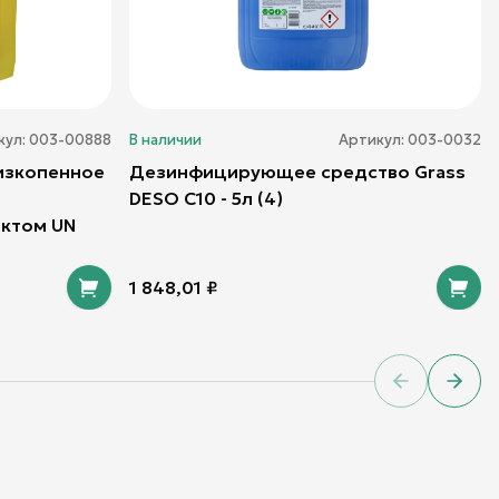
кул:
003-00888
В наличии
Артикул:
003-0032
низкопенное
Дезинфицирующее средство Grass
DESO C10 - 5л (4)
ктом UN
1 848,01
₽
Previous sl
Next 