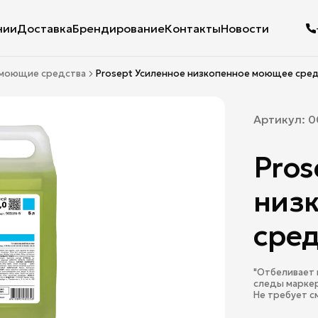
нии
Доставка
Брендирование
Контакты
Новости
 моющие средства
Prosept Усиленное низкопенное моющее сред
Артикул:
0
Pros
низ
сред
"Отбеливает 
следы маркер
Не требует с