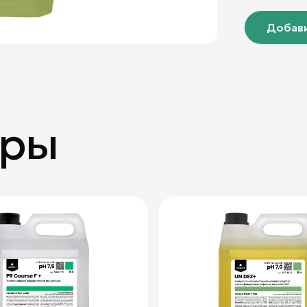
Добави
ары