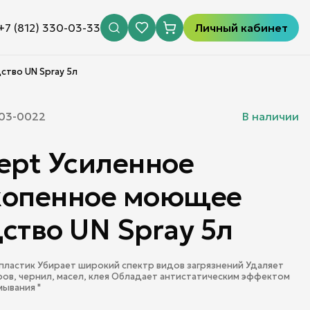
+7 (812) 330-03-33
Личный кабинет
ство UN Spray 5л
03-0022
В наличии
ept Усиленное
копенное моющее
ство UN Spray 5л
пластик Убирает широкий спектр видов загрязнений Удаляет
ов, чернил, масел, клея Обладает антистатическим эффектом
мывания "