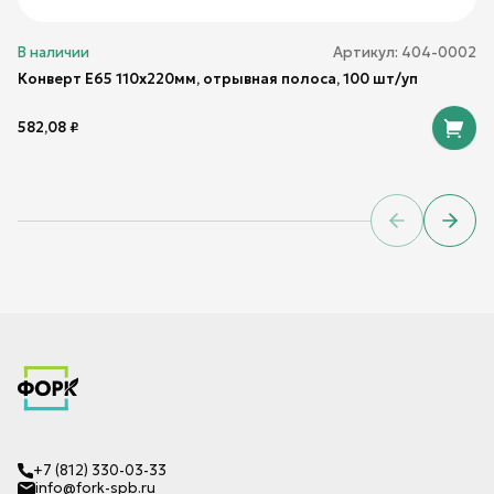
В наличии
Артикул:
404-0002
Конверт Е65 110х220мм, отрывная полоса, 100 шт/уп
582,08
₽
Previous sl
Next 
+7 (812) 330-03-33
info@fork-spb.ru