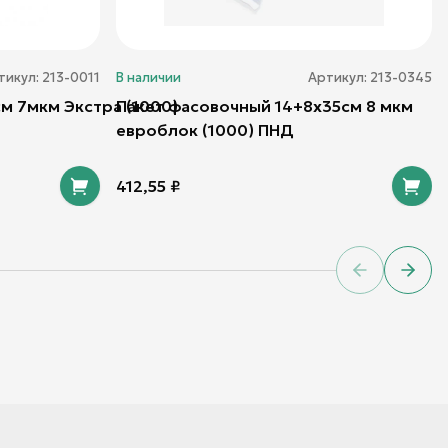
тикул:
213-0011
В наличии
Артикул:
213-0345
м 7мкм Экстра (1000)
Пакет фасовочный 14+8х35см 8 мкм
евроблок (1000) ПНД
412,55
₽
Previous sl
Next 