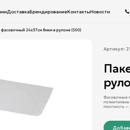
нии
Доставка
Брендирование
Контакты
Новости
 фасовочный 24х37см 8мкм в рулоне (500)
Артикул:
2
Паке
руло
Фасовочные п
полиэтилена 
плотность — 
Добави